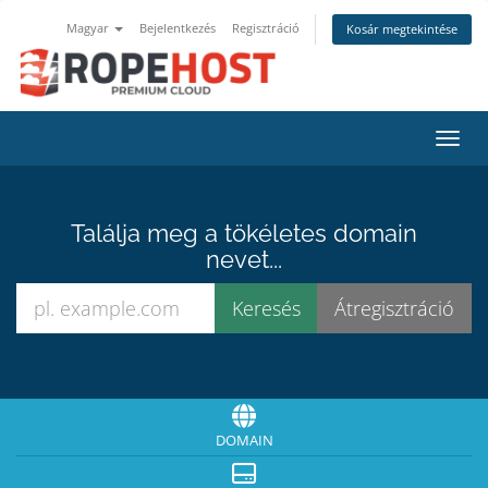
Magyar
Bejelentkezés
Regisztráció
Kosár megtekintése
Váltá
Találja meg a tökéletes domain
nevet...
DOMAIN