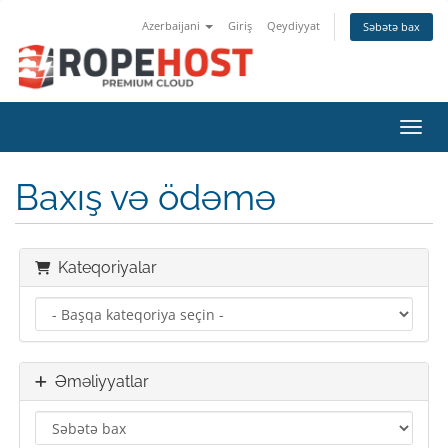
Azerbaijani
Giriş
Qeydiyyat
Səbətə bax
Naviq
Baxış və ödəmə
Kateqoriyalar
Əməliyyatlar