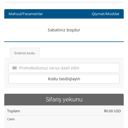
Məhsul/Parametrlər
Qiymət/Müddət
Səbətiniz boşdur
Endirim kodu
Kodu təsdiqləyin
Sifariş yekunu
Toplam
$0.00 USD
Cəmi