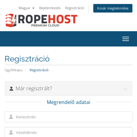
Magyar
Bejelentkezés
Regisztráció
Kosár megtekintése
Váltá
Regisztráció
Ügyfélkapu
Regisztráció
Már regisztrált?
Megrendelő adatai